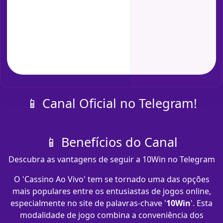
📱 Canal Oficial no Telegram!
📱 Benefícios do Canal
Descubra as vantagens de seguir a 10Win no Telegram
O 'Cassino Ao Vivo' tem se tornado uma das opções
mais populares entre os entusiastas de jogos online,
especialmente no site de palavras-chave '
10Win
'. Esta
modalidade de jogo combina a conveniência dos