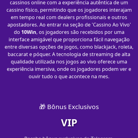
cassinos online com a experiência autêntica de um
cassino físico, permitindo que os jogadores interajam
em tempo real com dealers profissionais e outros
apostadores. Ao entrar na seção de 'Cassino Ao Vivo'
do
10Win
, os jogadores são recebidos por uma
interface amigável que proporciona fácil navegação
entre diversas opções de jogos, como blackjack, roleta,
baccarat e póquer. A tecnologia de streaming de alta
qualidade utilizada nos jogos ao vivo oferece uma
experiência imersiva, onde os jogadores podem ver e
ouvir tudo o que acontece na mes.
🎁 Bônus Exclusivos
VIP