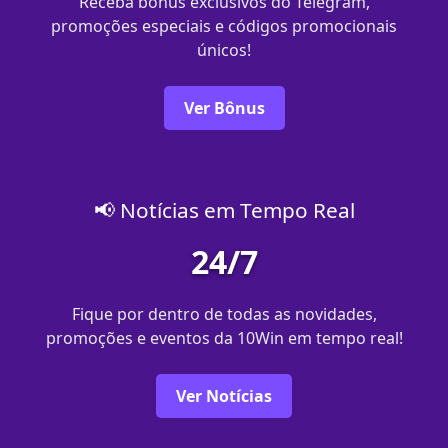
Receba bônus exclusivos do Telegram,
promoções especiais e códigos promocionais
únicos!
Ver Bônus
📢 Notícias em Tempo Real
24/7
Fique por dentro de todas as novidades,
promoções e eventos da 10Win em tempo real!
Ver Notícias