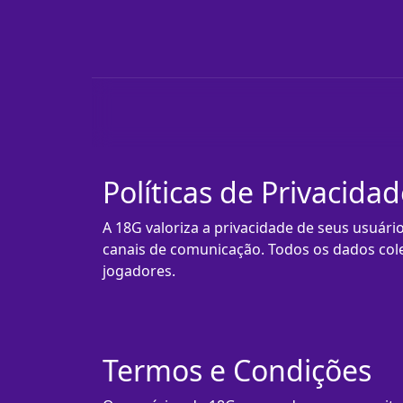
Políticas de Privacida
A 18G valoriza a privacidade de seus usuár
canais de comunicação. Todos os dados cole
jogadores.
Termos e Condições