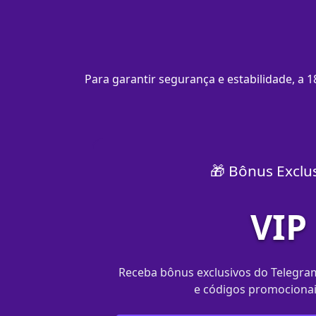
Para garantir segurança e estabilidade, a 
🎁 Bônus Exclu
VIP
Receba bônus exclusivos do Telegra
e códigos promocionai