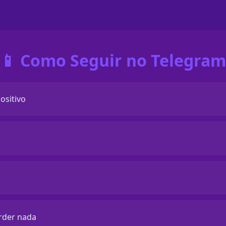
📱 Como Seguir no Telegram
ositivo
erder nada