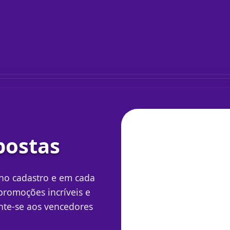
postas
no cadastro e em cada
promoções incríveis e
unte-se aos vencedores