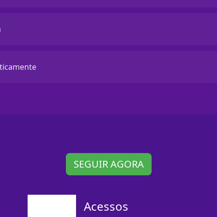
a
aticamente
SEGUIR AGORA
Acessos