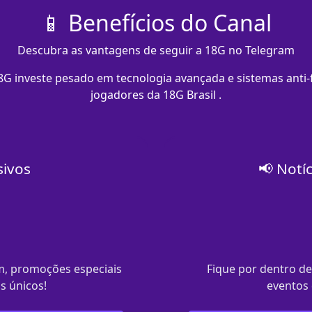
📱 Benefícios do Canal
Descubra as vantagens de seguir a 18G no Telegram
18G investe pesado em tecnologia avançada e sistemas anti
jogadores da 18G Brasil .
sivos
📢 Notí
m, promoções especiais
Fique por dentro d
s únicos!
eventos