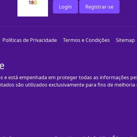
Login
Registrar-se
Políticas de Privacidade
Termos e Condições
Sitemap
de
ios e está empenhada em proteger todas as informações pe
tados são utilizados exclusivamente para fins de melhoria