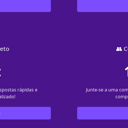
reto
👥 
t
espostas rápidas e
Junte-se a uma com
lizado!
compa
e