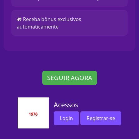
🎁 Receba bônus exclusivos
automaticamente
SEGUIR AGORA
Acessos
Login
Registrar-se