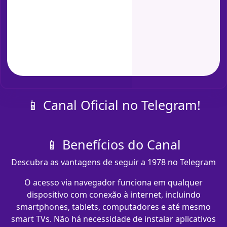
📱 Canal Oficial no Telegram!
📱 Benefícios do Canal
Descubra as vantagens de seguir a 1978 no Telegram
O acesso via navegador funciona em qualquer
dispositivo com conexão à internet, incluindo
smartphones, tablets, computadores e até mesmo
smart TVs. Não há necessidade de instalar aplicativos