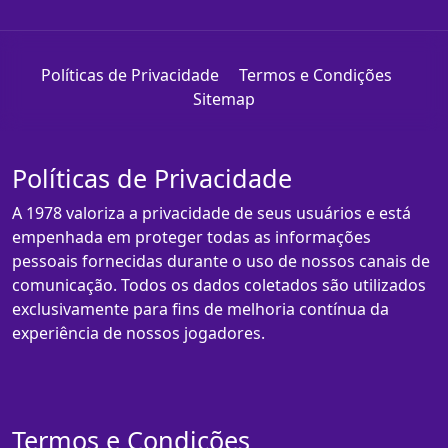
Políticas de Privacidade
Termos e Condições
Sitemap
Políticas de Privacidade
A 1978 valoriza a privacidade de seus usuários e está
empenhada em proteger todas as informações
pessoais fornecidas durante o uso de nossos canais de
comunicação. Todos os dados coletados são utilizados
exclusivamente para fins de melhoria contínua da
experiência de nossos jogadores.
Termos e Condições