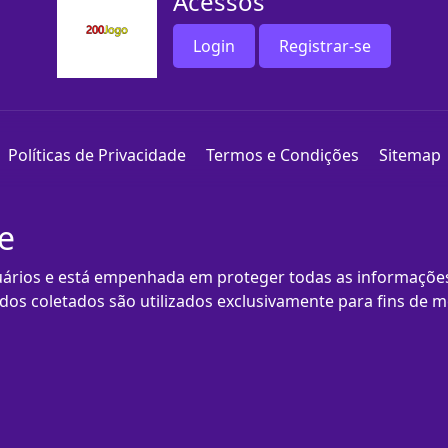
Acessos
Login
Registrar-se
Políticas de Privacidade
Termos e Condições
Sitemap
de
suários e está empenhada em proteger todas as informaçõe
os coletados são utilizados exclusivamente para fins de m