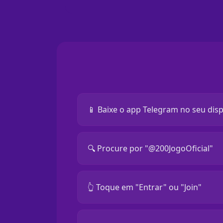
📱 Baixe o app Telegram no seu disp
🔍 Procure por "@200JogoOficial"
👆 Toque em "Entrar" ou "Join"