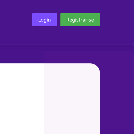
Login
Registrar-se