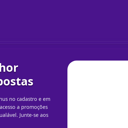
lhor
postas
nus no cadastro e em
 acesso a promoções
ualável. Junte-se aos