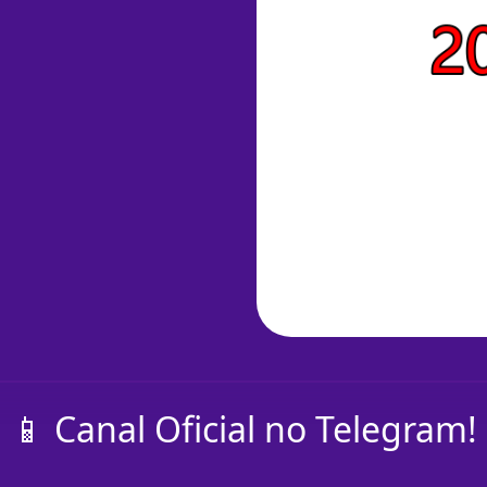
📱 Canal Oficial no Telegram!