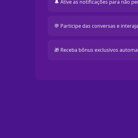
🔔 Ative as notificações para não p
💬 Participe das conversas e interaj
🎁 Receba bônus exclusivos autom