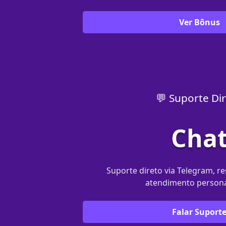
Ver Bônus
💬 Suporte Di
Cha
Suporte direto via Telegram, r
atendimento persona
Falar Suport