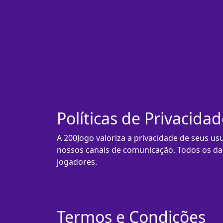
Políticas de Privacida
A 200Jogo valoriza a privacidade de seus u
nossos canais de comunicação. Todos os dad
jogadores.
Termos e Condições