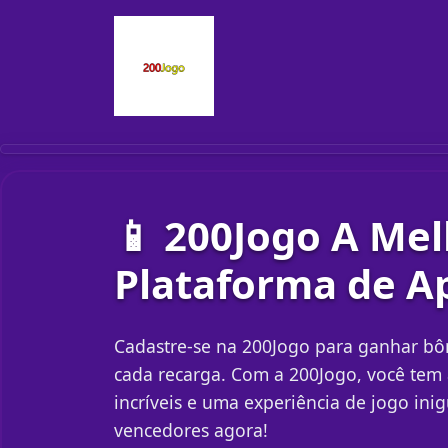
📱 200Jogo A Me
Plataforma de A
Cadastre-se na 200Jogo para ganhar bô
cada recarga. Com a 200Jogo, você tem
incríveis e uma experiência de jogo inig
vencedores agora!