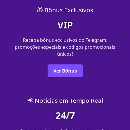
🎁 Bônus Exclusivos
VIP
Receba bônus exclusivos do Telegram,
promoções especiais e códigos promocionais
únicos!
Ver Bônus
📢 Notícias em Tempo Real
24/7