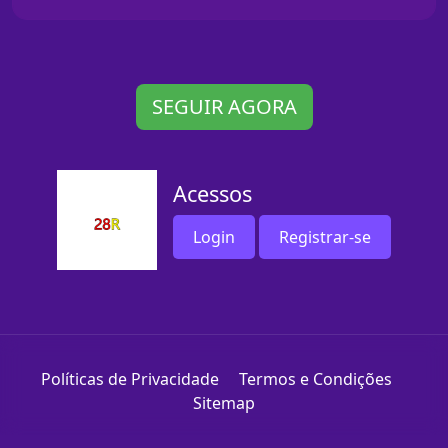
SEGUIR AGORA
Acessos
Login
Registrar-se
Políticas de Privacidade
Termos e Condições
Sitemap