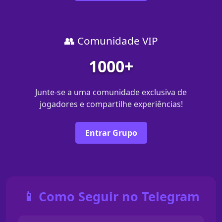
👥 Comunidade VIP
1000+
Junte-se a uma comunidade exclusiva de
jogadores e compartilhe experiências!
Entrar Grupo
📱 Como Seguir no Telegram