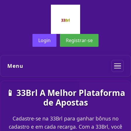
Login
Registrar-se
Menu
📱 33Brl A Melhor Plataforma
de Apostas
Cadastre-se na 33Brl para ganhar bônus no
cadastro e em cada recarga. Com a 33Brl, você