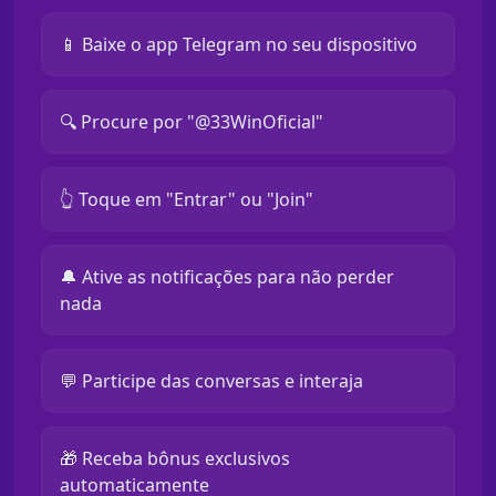
📱 Baixe o app Telegram no seu dispositivo
🔍 Procure por "@33WinOficial"
👆 Toque em "Entrar" ou "Join"
🔔 Ative as notificações para não perder
nada
💬 Participe das conversas e interaja
🎁 Receba bônus exclusivos
automaticamente