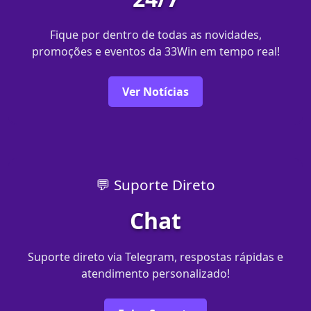
Fique por dentro de todas as novidades,
promoções e eventos da 33Win em tempo real!
Ver Notícias
💬 Suporte Direto
Chat
Suporte direto via Telegram, respostas rápidas e
atendimento personalizado!