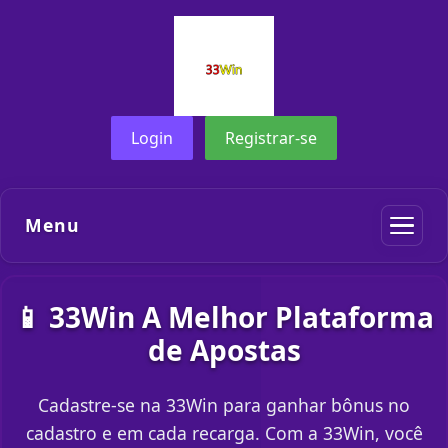
Login
Registrar-se
Menu
📱 33Win A Melhor Plataforma
de Apostas
Cadastre-se na 33Win para ganhar bônus no
cadastro e em cada recarga. Com a 33Win, você