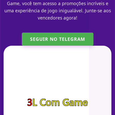
Game, você tem acesso a promoções incríveis e
uma experiência de jogo inigualável. Junte-se aos
vencedores agora!
SEGUIR NO TELEGRAM