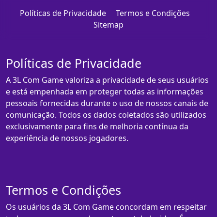
Políticas de Privacidade
Termos e Condições
Sitemap
Políticas de Privacidade
A 3L Com Game valoriza a privacidade de seus usuários
e está empenhada em proteger todas as informações
pessoais fornecidas durante o uso de nossos canais de
comunicação. Todos os dados coletados são utilizados
exclusivamente para fins de melhoria contínua da
experiência de nossos jogadores.
Termos e Condições
Os usuários da 3L Com Game concordam em respeitar