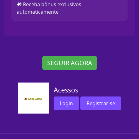
🎁 Receba bônus exclusivos
automaticamente
SEGUIR AGORA
Acessos
Login
Registrar-se