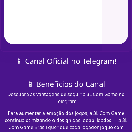
📱 Canal Oficial no Telegram!
📱 Benefícios do Canal
Descubra as vantagens de seguir a 3L Com Game no
Telegram
Para aumentar a emoção dos jogos, a 3L Com Game
continua otimizando o design das jogabilidades — a 3L
Com Game Brasil quer que cada jogador jogue com