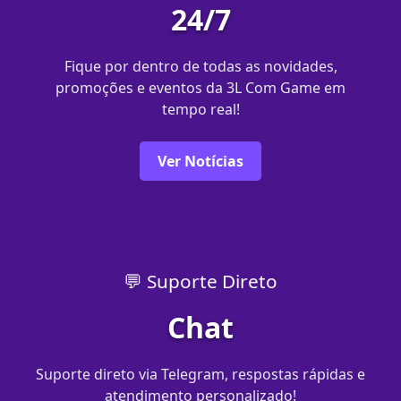
24/7
Fique por dentro de todas as novidades,
promoções e eventos da 3L Com Game em
tempo real!
Ver Notícias
💬 Suporte Direto
Chat
Suporte direto via Telegram, respostas rápidas e
atendimento personalizado!