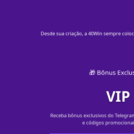
Desde sua criação, a 40Win sempre coloc
🎁 Bônus Exclu
VIP
Receba bônus exclusivos do Telegra
e códigos promocionai