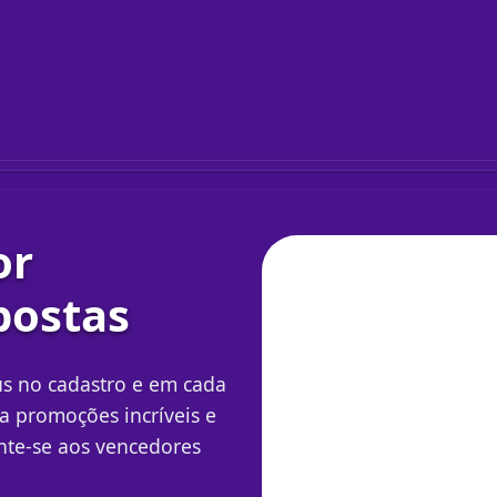
or
postas
s no cadastro e em cada
a promoções incríveis e
unte-se aos vencedores