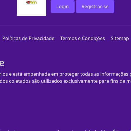
Login
Registrar-se
Políticas de Privacidade
Termos e Condições
Sitemap
de
ários e está empenhada em proteger todas as informações 
os coletados são utilizados exclusivamente para fins de m