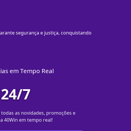
arante segurança e justiça, conquistando
cias em Tempo Real
24/7
e todas as novidades, promoções e
a 40Win em tempo real!