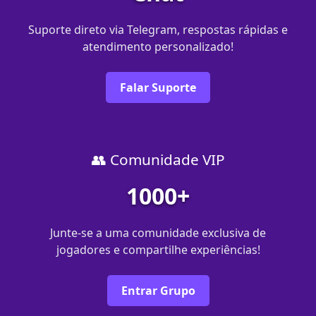
Suporte direto via Telegram, respostas rápidas e
atendimento personalizado!
Falar Suporte
👥 Comunidade VIP
1000+
Junte-se a uma comunidade exclusiva de
jogadores e compartilhe experiências!
Entrar Grupo