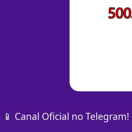
📱 Canal Oficial no Telegram!