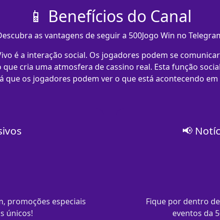
📱 Benefícios do Canal
Descubra as vantagens de seguir a 500Jogo Win no Telegra
ivo é a interação social. Os jogadores podem se comunicar
o que cria uma atmosfera de cassino real. Esta função soc
já que os jogadores podem ver o que está acontecendo em t
sivos
📢 Notí
m, promoções especiais
Fique por dentro d
s únicos!
eventos da 