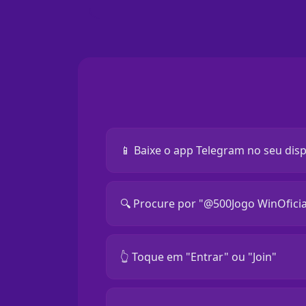
📱 Baixe o app Telegram no seu disp
🔍 Procure por "@500Jogo WinOficia
👆 Toque em "Entrar" ou "Join"