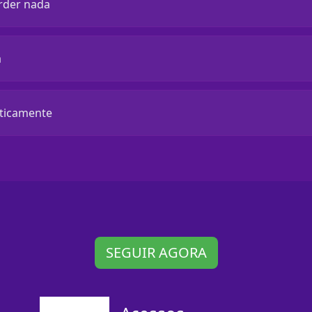
erder nada
a
aticamente
SEGUIR AGORA