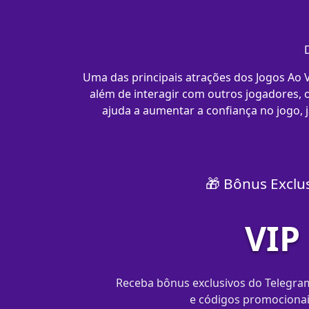
Uma das principais atrações dos Jogos Ao V
além de interagir com outros jogadores, 
ajuda a aumentar a confiança no jogo, 
🎁 Bônus Exclu
VIP
Receba bônus exclusivos do Telegra
e códigos promocionai