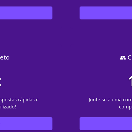
reto
👥 
t
espostas rápidas e
Junte-se a uma com
lizado!
compa
e