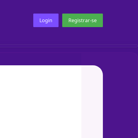
Login
Registrar-se