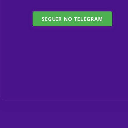
SEGUIR NO TELEGRAM