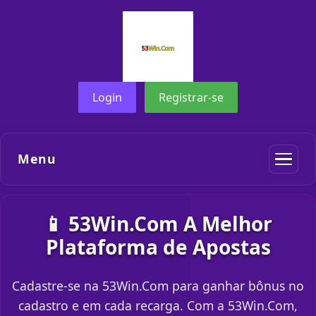
Login
Registrar-se
Menu
📱 53Win.Com A Melhor
Plataforma de Apostas
Cadastre-se na 53Win.Com para ganhar bônus no
cadastro e em cada recarga. Com a 53Win.Com,