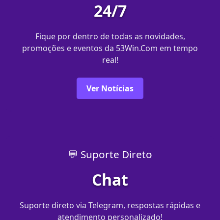
24/7
Fique por dentro de todas as novidades,
promoções e eventos da 53Win.Com em tempo
real!
Ver Notícias
💬 Suporte Direto
Chat
Suporte direto via Telegram, respostas rápidas e
atendimento personalizado!