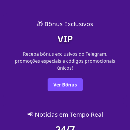
🎁 Bônus Exclusivos
VIP
Receba bônus exclusivos do Telegram,
promoções especiais e códigos promocionais
únicos!
Ver Bônus
📢 Notícias em Tempo Real
24/7