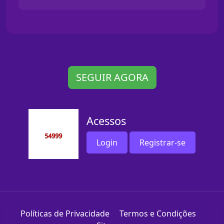
SEGUIR AGORA
Acessos
Login
Registrar-se
Políticas de Privacidade
Termos e Condições