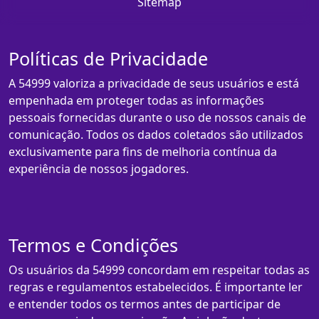
Sitemap
Políticas de Privacidade
A 54999 valoriza a privacidade de seus usuários e está
empenhada em proteger todas as informações
pessoais fornecidas durante o uso de nossos canais de
comunicação. Todos os dados coletados são utilizados
exclusivamente para fins de melhoria contínua da
experiência de nossos jogadores.
Termos e Condições
Os usuários da 54999 concordam em respeitar todas as
regras e regulamentos estabelecidos. É importante ler
e entender todos os termos antes de participar de