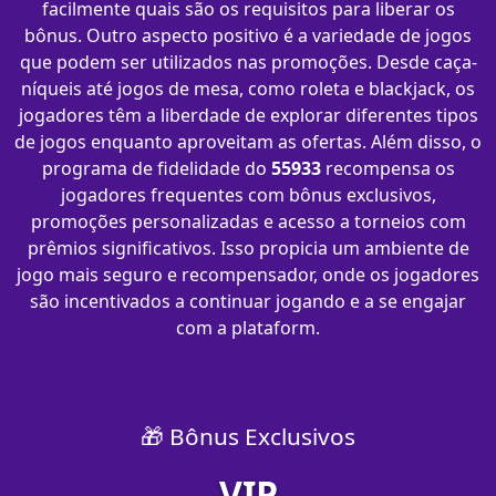
facilmente quais são os requisitos para liberar os
bônus. Outro aspecto positivo é a variedade de jogos
que podem ser utilizados nas promoções. Desde caça-
níqueis até jogos de mesa, como roleta e blackjack, os
jogadores têm a liberdade de explorar diferentes tipos
de jogos enquanto aproveitam as ofertas. Além disso, o
programa de fidelidade do
55933
recompensa os
jogadores frequentes com bônus exclusivos,
promoções personalizadas e acesso a torneios com
prêmios significativos. Isso propicia um ambiente de
jogo mais seguro e recompensador, onde os jogadores
são incentivados a continuar jogando e a se engajar
com a plataform.
🎁 Bônus Exclusivos
VIP