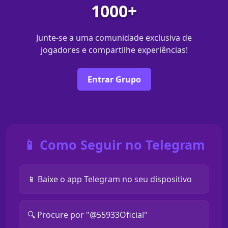
1000+
Junte-se a uma comunidade exclusiva de
jogadores e compartilhe experiências!
Entrar Grupo
📱 Como Seguir no Telegram
📱 Baixe o app Telegram no seu dispositivo
🔍 Procure por "@55933Oficial"