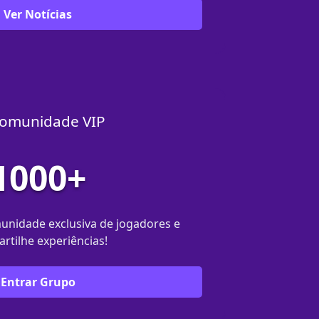
Ver Notícias
Comunidade VIP
1000+
unidade exclusiva de jogadores e
rtilhe experiências!
Entrar Grupo