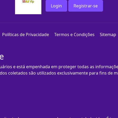
Login
Registrar-se
Políticas de Privacidade
Termos e Condições
Sitemap
de
usuários e está empenhada em proteger todas as informaçõe
os coletados são utilizados exclusivamente para fins de m