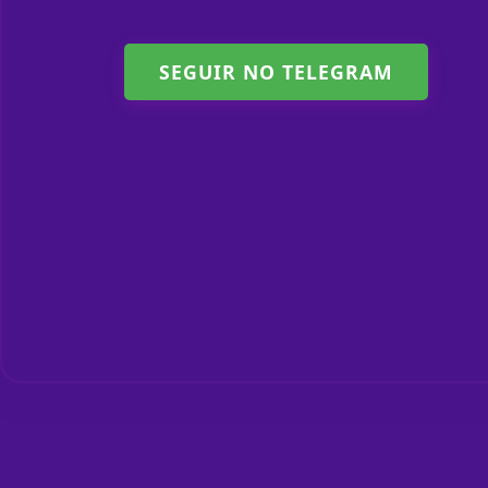
SEGUIR NO TELEGRAM