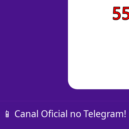
📱 Canal Oficial no Telegram!