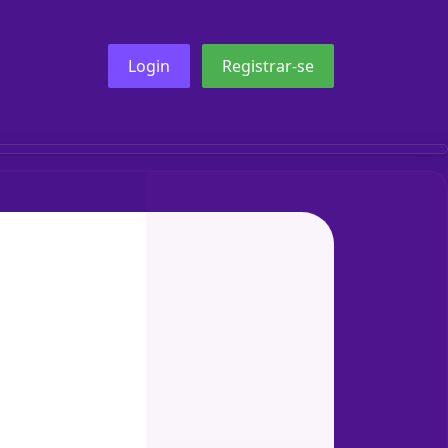
Login
Registrar-se