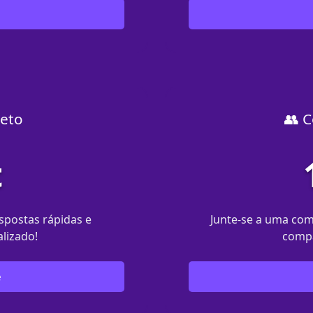
reto
👥 
t
espostas rápidas e
Junte-se a uma com
lizado!
compa
e