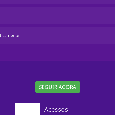
a
aticamente
SEGUIR AGORA
Acessos