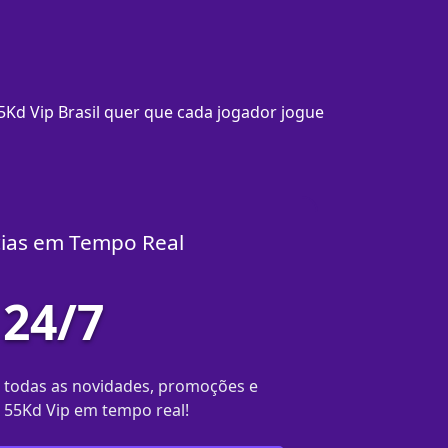
5Kd Vip Brasil quer que cada jogador jogue
cias em Tempo Real
24/7
e todas as novidades, promoções e
 55Kd Vip em tempo real!