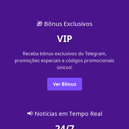
🎁 Bônus Exclusivos
VIP
Receba bônus exclusivos do Telegram,
promoções especiais e códigos promocionais
únicos!
Ver Bônus
📢 Notícias em Tempo Real
24/7