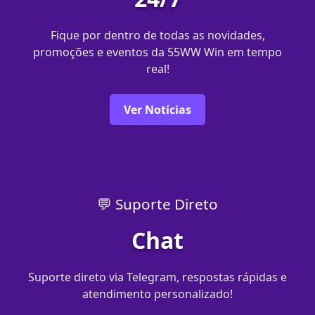
Fique por dentro de todas as novidades,
promoções e eventos da 55WW Win em tempo
real!
Ver Notícias
💬 Suporte Direto
Chat
Suporte direto via Telegram, respostas rápidas e
atendimento personalizado!