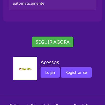
automaticamente
SEGUIR AGORA
Acessos
Login
Registrar-se