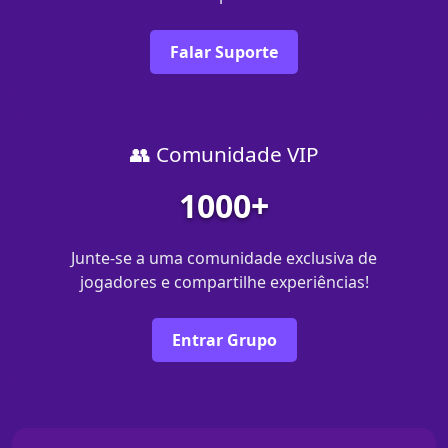
Falar Suporte
👥 Comunidade VIP
1000+
Junte-se a uma comunidade exclusiva de
jogadores e compartilhe experiências!
Entrar Grupo