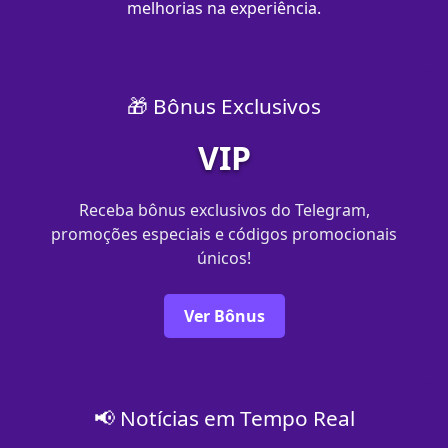
melhorias na experiência.
🎁 Bônus Exclusivos
VIP
Receba bônus exclusivos do Telegram,
promoções especiais e códigos promocionais
únicos!
Ver Bônus
📢 Notícias em Tempo Real