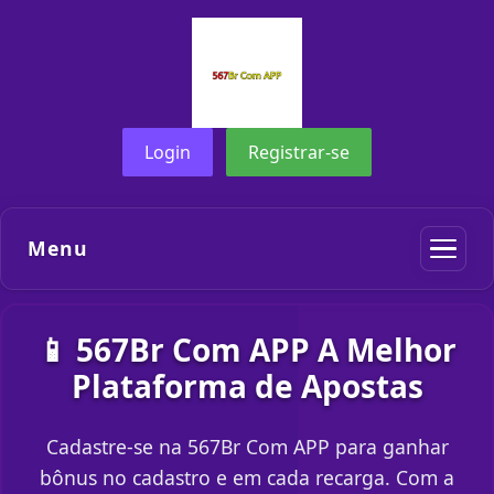
Login
Registrar-se
Menu
📱 567Br Com APP A Melhor
Plataforma de Apostas
Cadastre-se na 567Br Com APP para ganhar
bônus no cadastro e em cada recarga. Com a