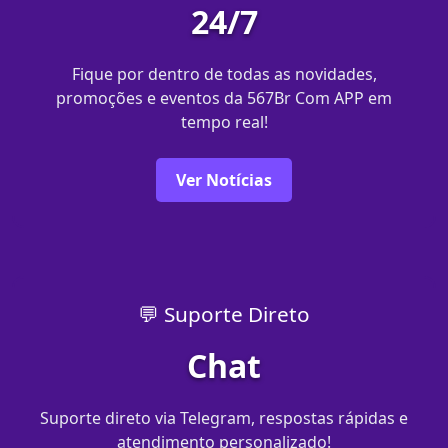
24/7
Fique por dentro de todas as novidades,
promoções e eventos da 567Br Com APP em
tempo real!
Ver Notícias
💬 Suporte Direto
Chat
Suporte direto via Telegram, respostas rápidas e
atendimento personalizado!