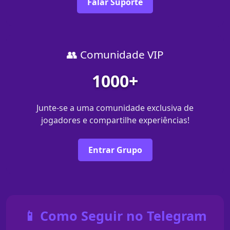
Falar Suporte
👥 Comunidade VIP
1000+
Junte-se a uma comunidade exclusiva de
jogadores e compartilhe experiências!
Entrar Grupo
📱 Como Seguir no Telegram