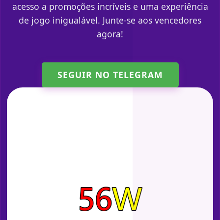
acesso a promoções incríveis e uma experiência
de jogo inigualável. Junte-se aos vencedores
agora!
SEGUIR NO TELEGRAM