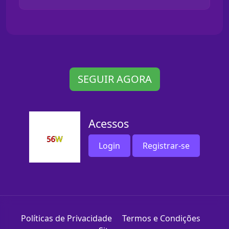
SEGUIR AGORA
Acessos
Login
Registrar-se
Políticas de Privacidade
Termos e Condições