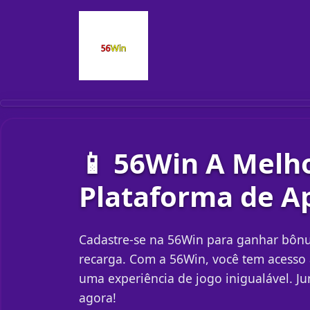
📱 56Win A Melh
Plataforma de A
Cadastre-se na 56Win para ganhar bônu
recarga. Com a 56Win, você tem acesso 
uma experiência de jogo inigualável. J
agora!