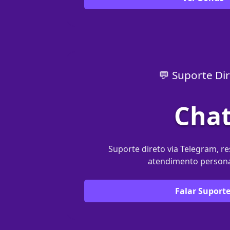
💬 Suporte Di
Cha
Suporte direto via Telegram, r
atendimento persona
Falar Suport