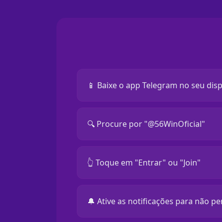
📱 Baixe o app Telegram no seu disp
🔍 Procure por "@56WinOficial"
👆 Toque em "Entrar" ou "Join"
🔔 Ative as notificações para não p