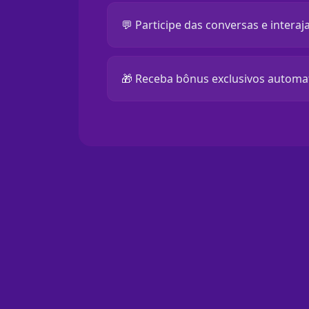
💬 Participe das conversas e interaj
🎁 Receba bônus exclusivos autom