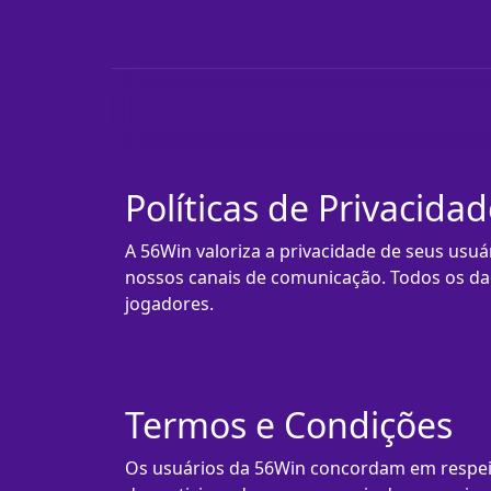
Políticas de Privacida
A 56Win valoriza a privacidade de seus usu
nossos canais de comunicação. Todos os dad
jogadores.
Termos e Condições
Os usuários da 56Win concordam em respeita