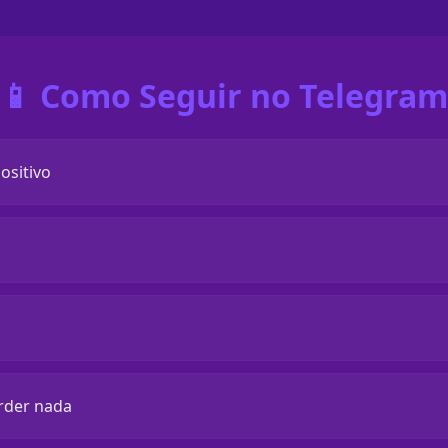
📱 Como Seguir no Telegram
ositivo
erder nada