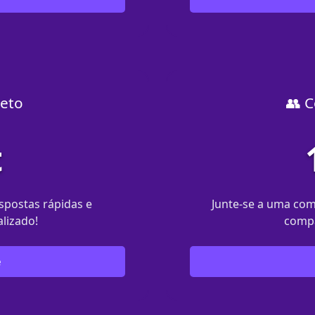
reto
👥 
t
espostas rápidas e
Junte-se a uma com
lizado!
compa
e