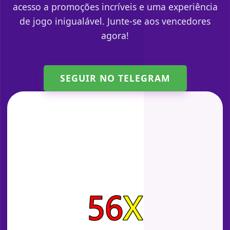
acesso a promoções incríveis e uma experiência
de jogo inigualável. Junte-se aos vencedores
agora!
SEGUIR NO TELEGRAM