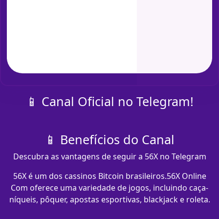
📱 Canal Oficial no Telegram!
📱 Benefícios do Canal
Descubra as vantagens de seguir a 56X no Telegram
56X é um dos cassinos Bitcoin brasileiros.56X Online
Com oferece uma variedade de jogos, incluindo caça-
níqueis, pôquer, apostas esportivas, blackjack e roleta.