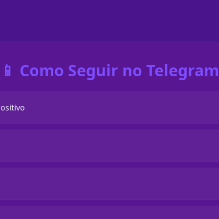
📱 Como Seguir no Telegram
ositivo