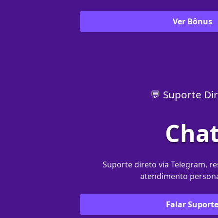
Ver Bônus
💬 Suporte Di
Cha
Suporte direto via Telegram, r
atendimento persona
Falar Suport