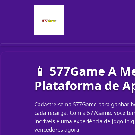
📱 577Game A M
Plataforma de A
Cadastre-se na 577Game para ganhar b
cada recarga. Com a 577Game, você te
incríveis e uma experiência de jogo inig
vencedores agora!