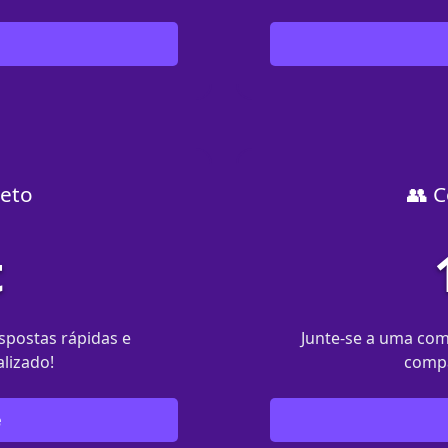
reto
👥 
t
espostas rápidas e
Junte-se a uma com
lizado!
compa
e