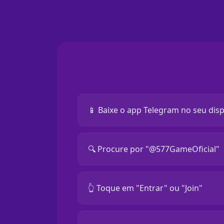
📱 Baixe o app Telegram no seu disp
🔍 Procure por "@577GameOficial"
👆 Toque em "Entrar" ou "Join"