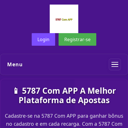
Login
Registrar-se
Menu
📱 5787 Com APP A Melhor
Plataforma de Apostas
Cadastre-se na 5787 Com APP para ganhar bônus
no cadastro e em cada recarga. Com a 5787 Com