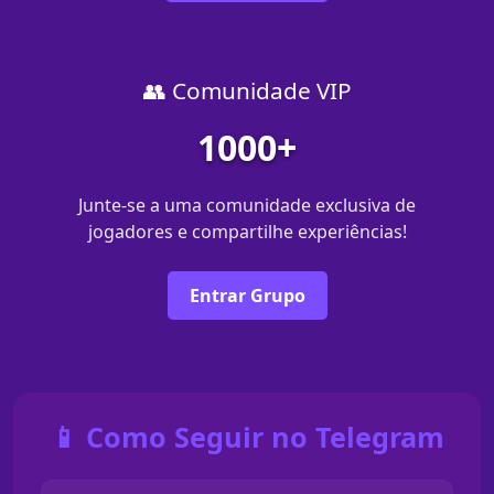
👥 Comunidade VIP
1000+
Junte-se a uma comunidade exclusiva de
jogadores e compartilhe experiências!
Entrar Grupo
📱 Como Seguir no Telegram