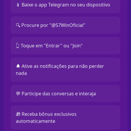
📱 Baixe o app Telegram no seu dispositivo
🔍 Procure por "@57WinOficial"
👆 Toque em "Entrar" ou "Join"
🔔 Ative as notificações para não perder
nada
💬 Participe das conversas e interaja
🎁 Receba bônus exclusivos
automaticamente