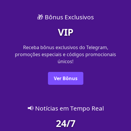
🎁 Bônus Exclusivos
VIP
Receba bônus exclusivos do Telegram,
promoções especiais e códigos promocionais
únicos!
Ver Bônus
📢 Notícias em Tempo Real
24/7