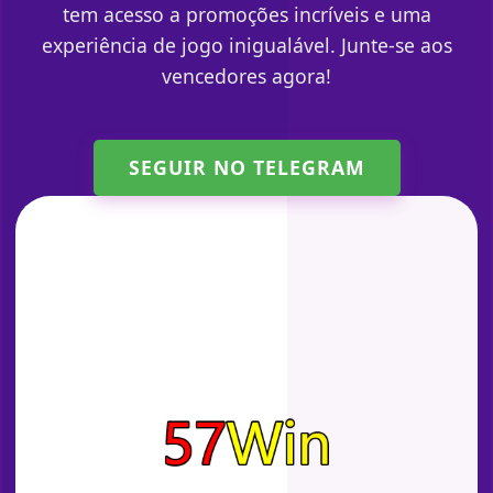
tem acesso a promoções incríveis e uma
experiência de jogo inigualável. Junte-se aos
vencedores agora!
SEGUIR NO TELEGRAM