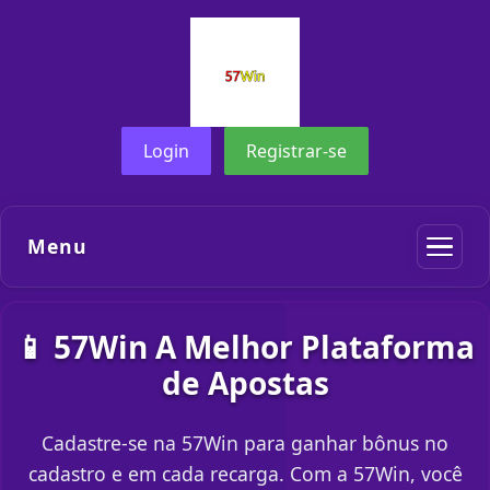
Login
Registrar-se
Menu
📱 57Win A Melhor Plataforma
de Apostas
Cadastre-se na 57Win para ganhar bônus no
cadastro e em cada recarga. Com a 57Win, você