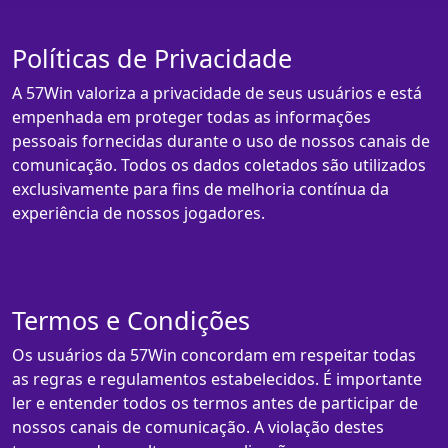
Políticas de Privacidade
A 57Win valoriza a privacidade de seus usuários e está
empenhada em proteger todas as informações
pessoais fornecidas durante o uso de nossos canais de
comunicação. Todos os dados coletados são utilizados
exclusivamente para fins de melhoria contínua da
experiência de nossos jogadores.
Termos e Condições
Os usuários da 57Win concordam em respeitar todas
as regras e regulamentos estabelecidos. É importante
ler e entender todos os termos antes de participar de
nossos canais de comunicação. A violação destes