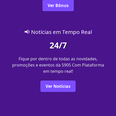
Ver Bônus
📢 Notícias em Tempo Real
24/7
Fique por dentro de todas as novidades,
promoções e eventos da 5905 Com Plataforma
em tempo real!
Ver Notícias