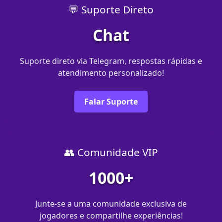
💬 Suporte Direto
Chat
Suporte direto via Telegram, respostas rápidas e
atendimento personalizado!
Falar Suporte
👥 Comunidade VIP
1000+
Junte-se a uma comunidade exclusiva de
jogadores e compartilhe experiências!