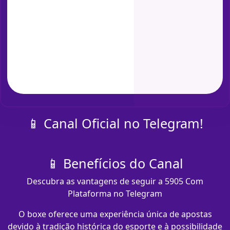
📱 Canal Oficial no Telegram!
📱 Benefícios do Canal
Descubra as vantagens de seguir a 5905 Com
Plataforma no Telegram
O boxe oferece uma experiência única de apostas
devido à tradição histórica do esporte e à possibilidade