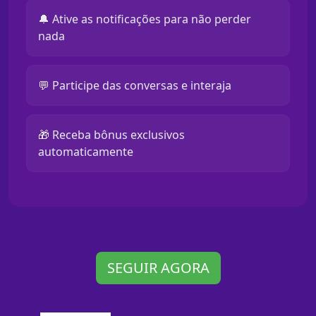
🔔 Ative as notificações para não perder
nada
💬 Participe das conversas e interaja
🎁 Receba bônus exclusivos
automaticamente
SEGUIR AGORA