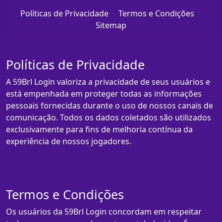
Políticas de Privacidade
Termos e Condições
Sitemap
Políticas de Privacidade
A 59Brl Login valoriza a privacidade de seus usuários e
está empenhada em proteger todas as informações
pessoais fornecidas durante o uso de nossos canais de
comunicação. Todos os dados coletados são utilizados
exclusivamente para fins de melhoria contínua da
experiência de nossos jogadores.
Termos e Condições
Os usuários da 59Brl Login concordam em respeitar