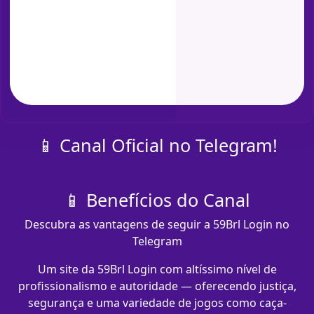
📱 Canal Oficial no Telegram!
📱 Benefícios do Canal
Descubra as vantagens de seguir a 59Brl Login no
Telegram
Um site da 59Brl Login com altíssimo nível de
profissionalismo e autoridade — oferecendo justiça,
segurança e uma variedade de jogos como caça-