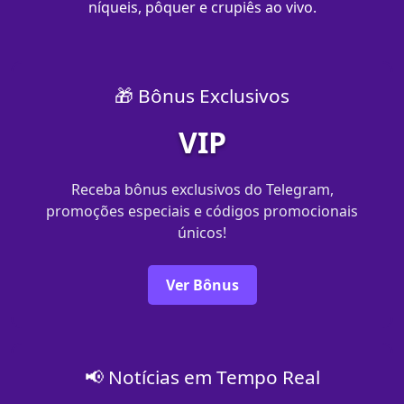
níqueis, pôquer e crupiês ao vivo.
🎁 Bônus Exclusivos
VIP
Receba bônus exclusivos do Telegram,
promoções especiais e códigos promocionais
únicos!
Ver Bônus
📢 Notícias em Tempo Real