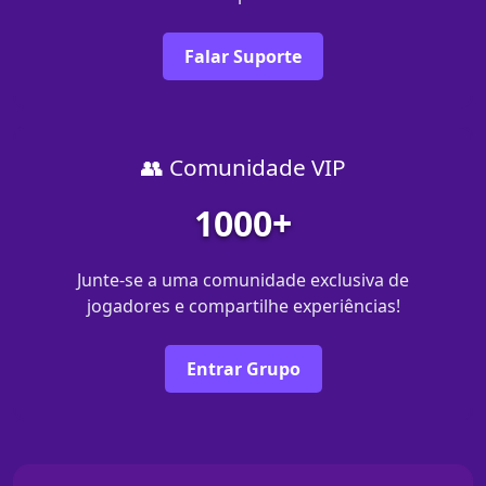
Falar Suporte
👥 Comunidade VIP
1000+
Junte-se a uma comunidade exclusiva de
jogadores e compartilhe experiências!
Entrar Grupo