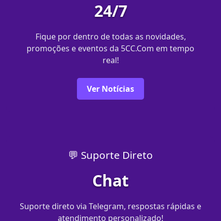
24/7
Fique por dentro de todas as novidades,
promoções e eventos da 5CC.Com em tempo
real!
Ver Notícias
💬 Suporte Direto
Chat
Suporte direto via Telegram, respostas rápidas e
atendimento personalizado!