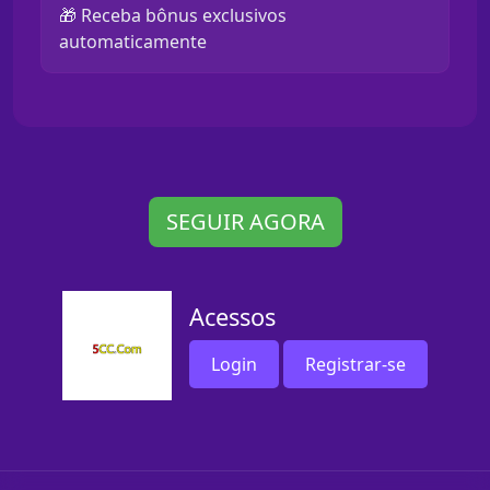
🎁 Receba bônus exclusivos
automaticamente
SEGUIR AGORA
Acessos
Login
Registrar-se