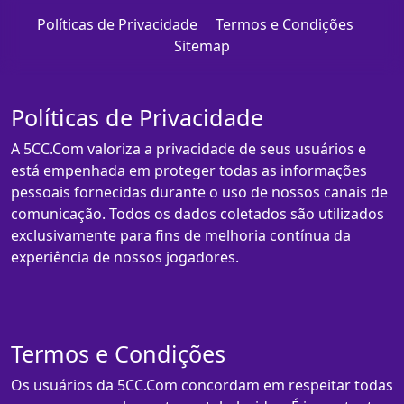
Políticas de Privacidade
Termos e Condições
Sitemap
Políticas de Privacidade
A 5CC.Com valoriza a privacidade de seus usuários e
está empenhada em proteger todas as informações
pessoais fornecidas durante o uso de nossos canais de
comunicação. Todos os dados coletados são utilizados
exclusivamente para fins de melhoria contínua da
experiência de nossos jogadores.
Termos e Condições
Os usuários da 5CC.Com concordam em respeitar todas