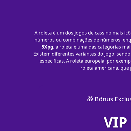
A roleta é um dos jogos de cassino mais i
números ou combinações de números, enquan
5Xpg
, a roleta é uma das categorias ma
Existem diferentes variantes do jogo, send
específicas. A roleta europeia, por exe
roleta americana, que 
🎁 Bônus Exclu
VIP