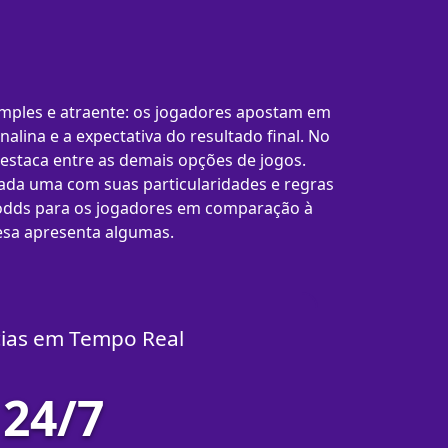
imples e atraente: os jogadores apostam em
ina e a expectativa do resultado final. No
destaca entre as demais opções de jogos.
cada uma com suas particularidades e regras
s odds para os jogadores em comparação à
cesa apresenta algumas.
cias em Tempo Real
24/7