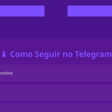
e
📱 Como Seguir no Telegram
ositivo