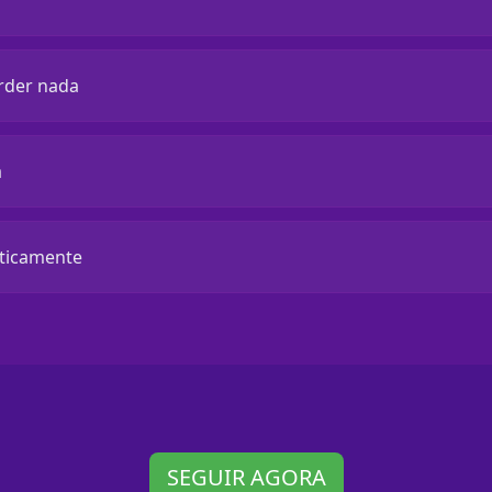
erder nada
a
aticamente
SEGUIR AGORA