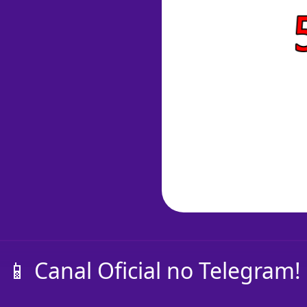
📱 Canal Oficial no Telegram!