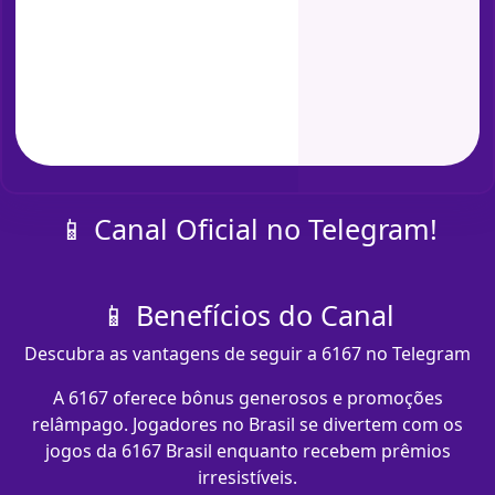
📱 Canal Oficial no Telegram!
📱 Benefícios do Canal
Descubra as vantagens de seguir a 6167 no Telegram
A 6167 oferece bônus generosos e promoções
relâmpago. Jogadores no Brasil se divertem com os
jogos da 6167 Brasil enquanto recebem prêmios
irresistíveis.