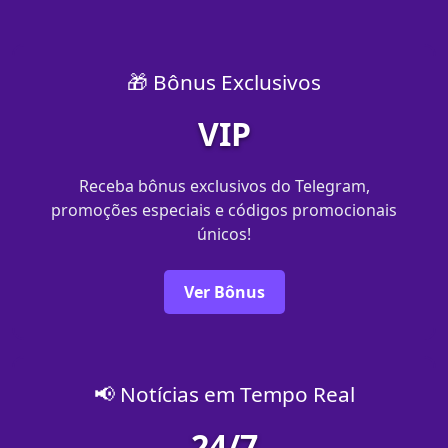
🎁 Bônus Exclusivos
VIP
Receba bônus exclusivos do Telegram,
promoções especiais e códigos promocionais
únicos!
Ver Bônus
📢 Notícias em Tempo Real
24/7