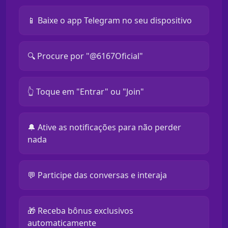
📱 Baixe o app Telegram no seu dispositivo
🔍 Procure por "@6167Oficial"
👆 Toque em "Entrar" ou "Join"
🔔 Ative as notificações para não perder
nada
💬 Participe das conversas e interaja
🎁 Receba bônus exclusivos
automaticamente