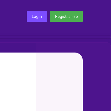
Login
Registrar-se