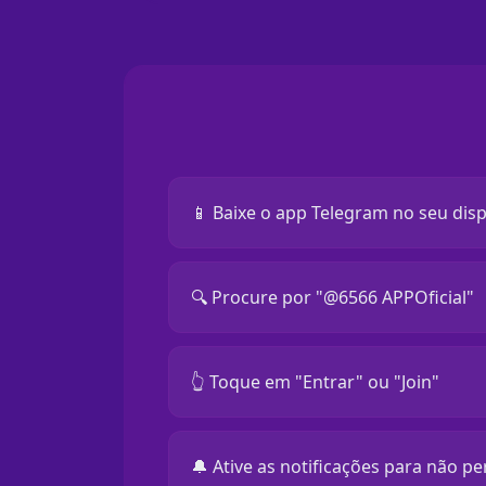
📱 Baixe o app Telegram no seu disp
🔍 Procure por "@6566 APPOficial"
👆 Toque em "Entrar" ou "Join"
🔔 Ative as notificações para não p