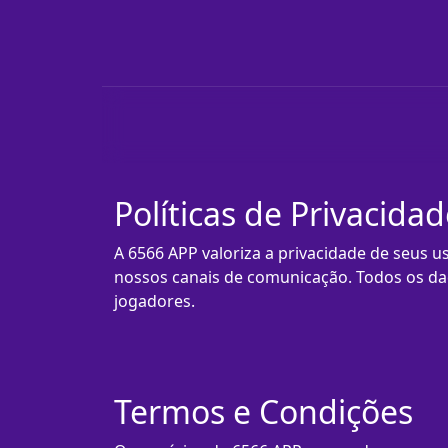
Políticas de Privacida
A 6566 APP valoriza a privacidade de seus 
nossos canais de comunicação. Todos os dad
jogadores.
Termos e Condições