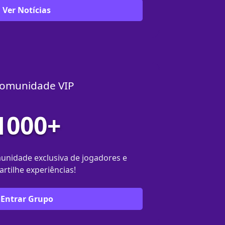
Ver Notícias
Comunidade VIP
1000+
unidade exclusiva de jogadores e
rtilhe experiências!
Entrar Grupo