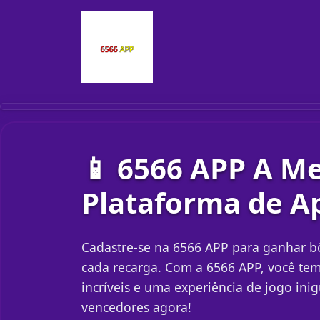
📱 6566 APP A M
Plataforma de A
Cadastre-se na 6566 APP para ganhar b
cada recarga. Com a 6566 APP, você te
incríveis e uma experiência de jogo inig
vencedores agora!