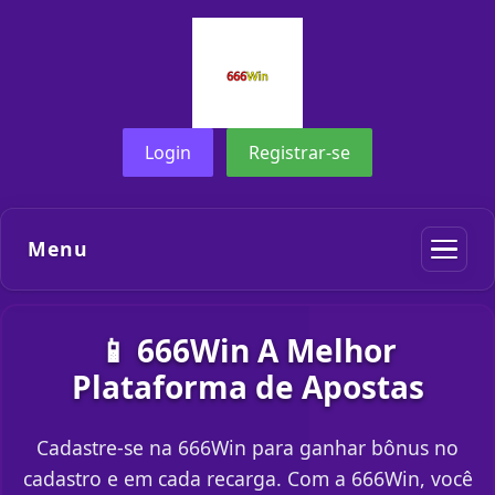
Login
Registrar-se
Menu
📱 666Win A Melhor
Plataforma de Apostas
Cadastre-se na 666Win para ganhar bônus no
cadastro e em cada recarga. Com a 666Win, você