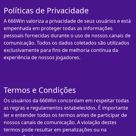
Políticas de Privacidade
A 666Win valoriza a privacidade de seus usuários e está
empenhada em proteger todas as informações
pessoais fornecidas durante o uso de nossos canais de
comunicação. Todos os dados coletados são utilizados
exclusivamente para fins de melhoria contínua da
experiência de nossos jogadores.
Termos e Condições
Os usuários da 666Win concordam em respeitar todas
as regras e regulamentos estabelecidos. É importante
ler e entender todos os termos antes de participar de
nossos canais de comunicação. A violação destes
termos pode resultar em penalizações ou na