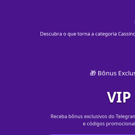
Descubra o que torna a categoria Cassino
🎁 Bônus Exclu
VIP
Receba bônus exclusivos do Telegra
e códigos promocionai