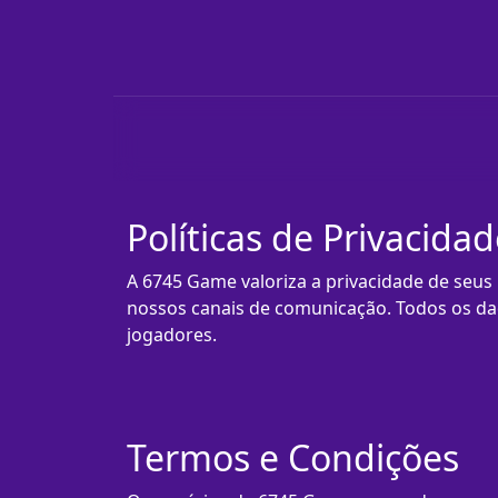
Políticas de Privacida
A 6745 Game valoriza a privacidade de seu
nossos canais de comunicação. Todos os dad
jogadores.
Termos e Condições