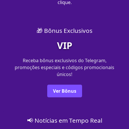
clique.
🎁 Bônus Exclusivos
VIP
Receba bônus exclusivos do Telegram,
promoções especiais e códigos promocionais
únicos!
Ver Bônus
📢 Notícias em Tempo Real