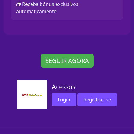
🎁 Receba bônus exclusivos
automaticamente
SEGUIR AGORA
Acessos
Login
Registrar-se