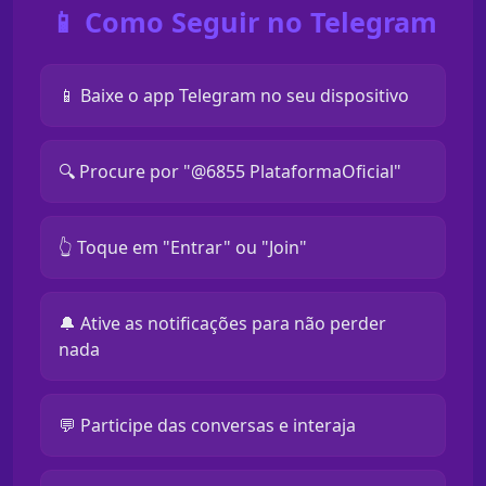
📱 Como Seguir no Telegram
📱 Baixe o app Telegram no seu dispositivo
🔍 Procure por "@6855 PlataformaOficial"
👆 Toque em "Entrar" ou "Join"
🔔 Ative as notificações para não perder
nada
💬 Participe das conversas e interaja