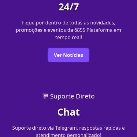
24/7
Fique por dentro de todas as novidades,
promoções e eventos da 6855 Plataforma em
tempo real!
Ver Notícias
💬 Suporte Direto
Chat
Suporte direto via Telegram, respostas rápidas e
atendimento personalizado!