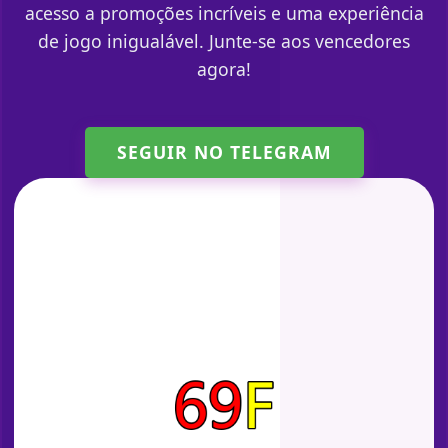
acesso a promoções incríveis e uma experiência
de jogo inigualável. Junte-se aos vencedores
agora!
SEGUIR NO TELEGRAM