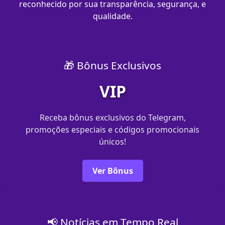
reconhecido por sua transparência, segurança, e
qualidade.
🎁 Bônus Exclusivos
VIP
Receba bônus exclusivos do Telegram,
promoções especiais e códigos promocionais
únicos!
Ver Bônus
📢 Notícias em Tempo Real