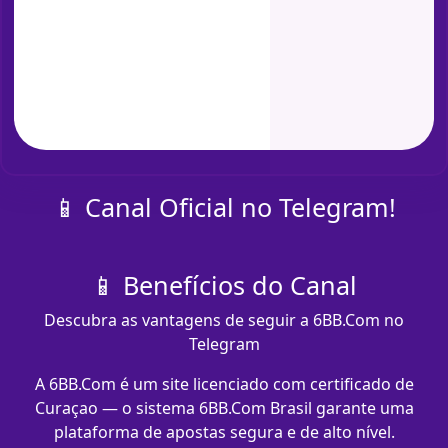
📱 Canal Oficial no Telegram!
📱 Benefícios do Canal
Descubra as vantagens de seguir a 6BB.Com no
Telegram
A 6BB.Com é um site licenciado com certificado de
Curaçao — o sistema 6BB.Com Brasil garante uma
plataforma de apostas segura e de alto nível.