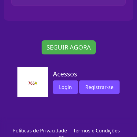
SEGUIR AGORA
Acessos
Login
Registrar-se
Políticas de Privacidade
Termos e Condições