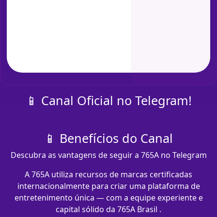
📱 Canal Oficial no Telegram!
📱 Benefícios do Canal
Descubra as vantagens de seguir a 765A no Telegram
A 765A utiliza recursos de marcas certificadas
internacionalmente para criar uma plataforma de
entretenimento única — com a equipe experiente e
capital sólido da 765A Brasil .