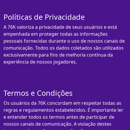
Políticas de Privacidade
A 76K valoriza a privacidade de seus usuários e está
empenhada em proteger todas as informações
pessoais fornecidas durante o uso de nossos canais de
comunicação. Todos os dados coletados são utilizados
exclusivamente para fins de melhoria contínua da
experiência de nossos jogadores.
Termos e Condições
Os usuários da 76K concordam em respeitar todas as
regras e regulamentos estabelecidos. É importante ler
e entender todos os termos antes de participar de
nossos canais de comunicação. A violação destes