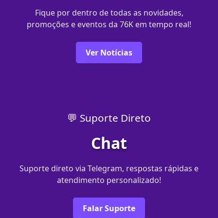
Fique por dentro de todas as novidades,
promoções e eventos da 76K em tempo real!
Ver Notícias
💬 Suporte Direto
Chat
Suporte direto via Telegram, respostas rápidas e
atendimento personalizado!
Falar Suporte