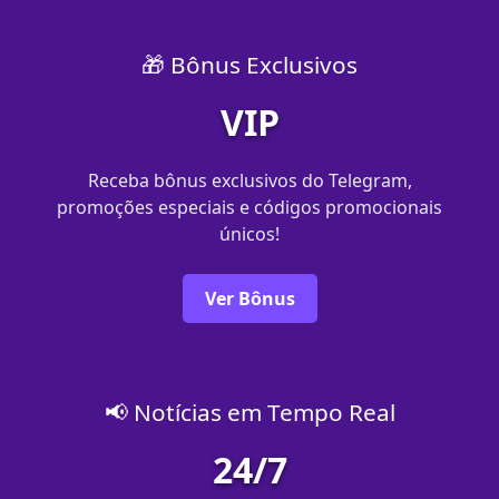
🎁 Bônus Exclusivos
VIP
Receba bônus exclusivos do Telegram,
promoções especiais e códigos promocionais
únicos!
Ver Bônus
📢 Notícias em Tempo Real
24/7