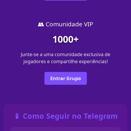
👥 Comunidade VIP
1000+
Junte-se a uma comunidade exclusiva de
jogadores e compartilhe experiências!
Entrar Grupo
📱 Como Seguir no Telegram