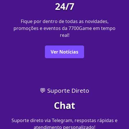
24/7
Fique por dentro de todas as novidades,
promoções e eventos da 7700Game em tempo
real!
Ver Notícias
💬 Suporte Direto
Chat
Suporte direto via Telegram, respostas rápidas e
atendimento personalizado!