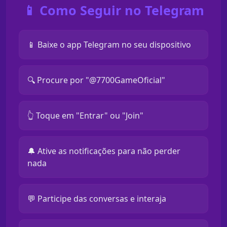
📱 Como Seguir no Telegram
📱 Baixe o app Telegram no seu dispositivo
🔍 Procure por "@7700GameOficial"
👆 Toque em "Entrar" ou "Join"
🔔 Ative as notificações para não perder
nada
💬 Participe das conversas e interaja