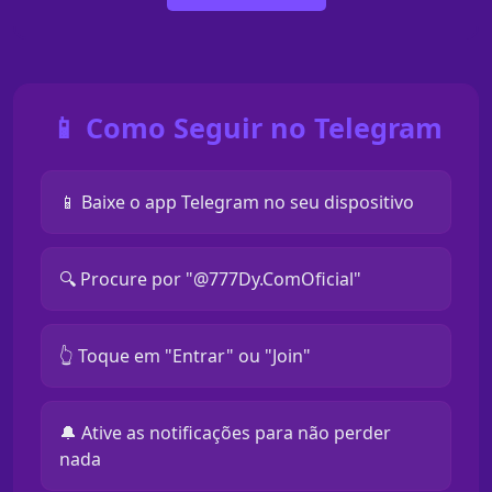
📱 Como Seguir no Telegram
📱 Baixe o app Telegram no seu dispositivo
🔍 Procure por "@777Dy.ComOficial"
👆 Toque em "Entrar" ou "Join"
🔔 Ative as notificações para não perder
nada