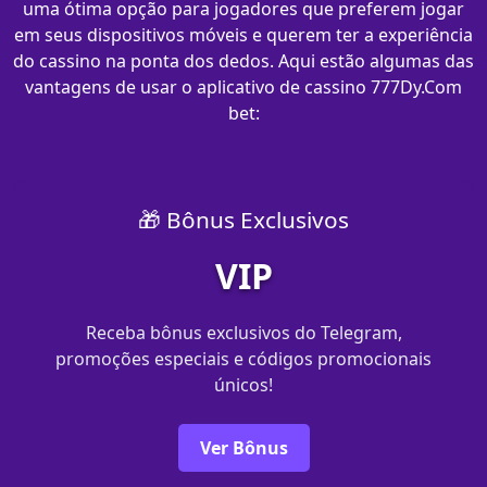
uma ótima opção para jogadores que preferem jogar
em seus dispositivos móveis e querem ter a experiência
do cassino na ponta dos dedos. Aqui estão algumas das
vantagens de usar o aplicativo de cassino 777Dy.Com
bet:
🎁 Bônus Exclusivos
VIP
Receba bônus exclusivos do Telegram,
promoções especiais e códigos promocionais
únicos!
Ver Bônus