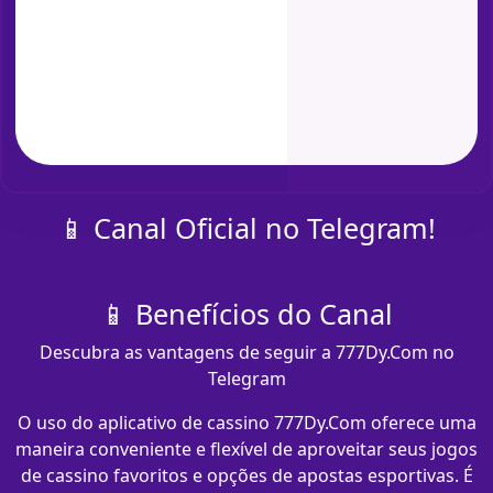
📱 Canal Oficial no Telegram!
📱 Benefícios do Canal
Descubra as vantagens de seguir a 777Dy.Com no
Telegram
O uso do aplicativo de cassino 777Dy.Com oferece uma
maneira conveniente e flexível de aproveitar seus jogos
de cassino favoritos e opções de apostas esportivas. É