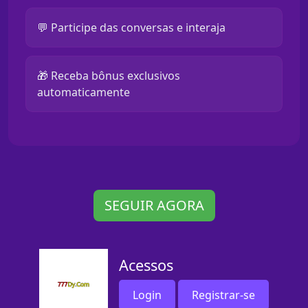
💬 Participe das conversas e interaja
🎁 Receba bônus exclusivos
automaticamente
SEGUIR AGORA
Acessos
Login
Registrar-se