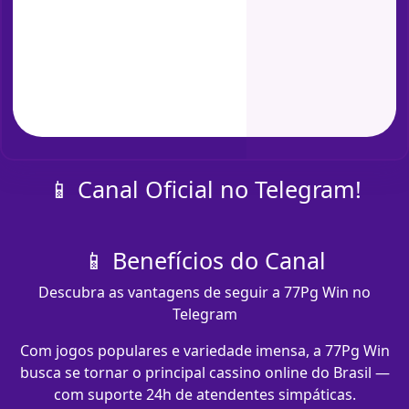
📱 Canal Oficial no Telegram!
📱 Benefícios do Canal
Descubra as vantagens de seguir a 77Pg Win no
Telegram
Com jogos populares e variedade imensa, a 77Pg Win
busca se tornar o principal cassino online do Brasil —
com suporte 24h de atendentes simpáticas.