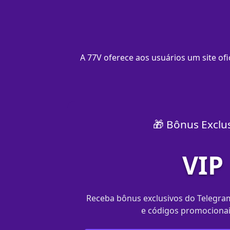
A 77V oferece aos usuários um site of
🎁 Bônus Exclu
VIP
Receba bônus exclusivos do Telegra
e códigos promocionai