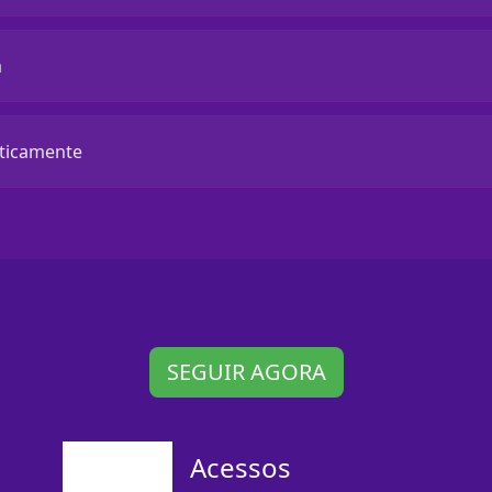
a
aticamente
SEGUIR AGORA
Acessos