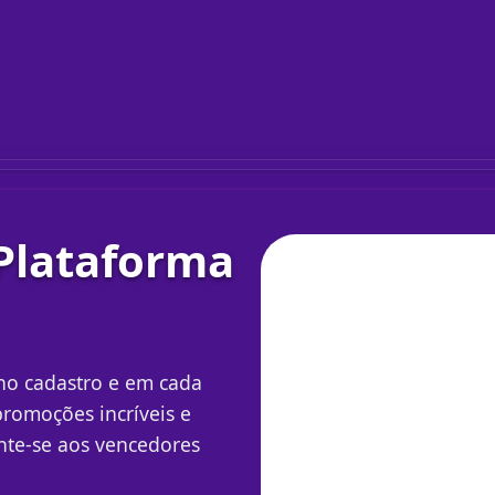
 Plataforma
no cadastro e em cada
promoções incríveis e
unte-se aos vencedores