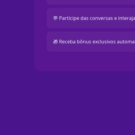
💬 Participe das conversas e interaj
🎁 Receba bônus exclusivos autom