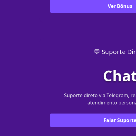
Ver Bônus
💬 Suporte Di
Cha
Suporte direto via Telegram, r
atendimento persona
Falar Suport