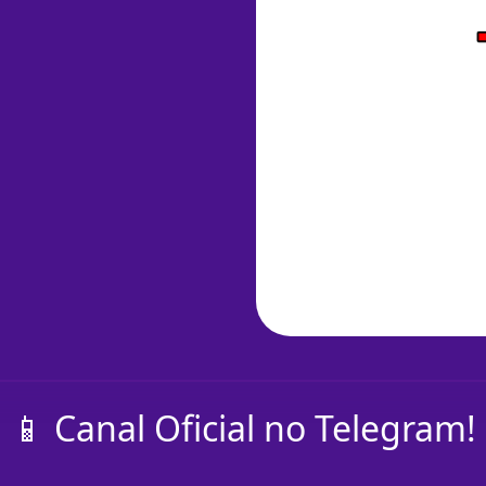
📱 Canal Oficial no Telegram!