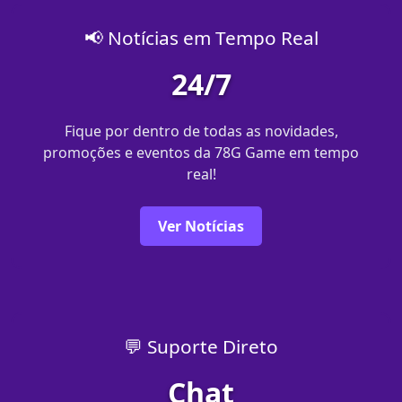
📢 Notícias em Tempo Real
24/7
Fique por dentro de todas as novidades,
promoções e eventos da 78G Game em tempo
real!
Ver Notícias
💬 Suporte Direto
Chat