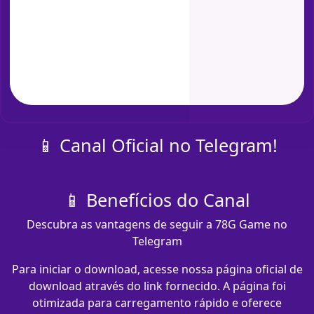
📱 Canal Oficial no Telegram!
📱 Benefícios do Canal
Descubra as vantagens de seguir a 78G Game no
Telegram
Para iniciar o download, acesse nossa página oficial de
download através do link fornecido. A página foi
otimizada para carregamento rápido e oferece