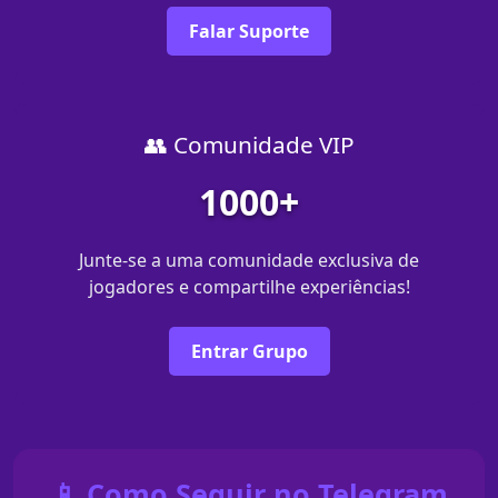
Falar Suporte
👥 Comunidade VIP
1000+
Junte-se a uma comunidade exclusiva de
jogadores e compartilhe experiências!
Entrar Grupo
📱 Como Seguir no Telegram