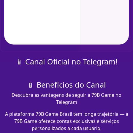
📱 Canal Oficial no Telegram!
📱 Benefícios do Canal
Descubra as vantagens de seguir a 79B Game no
Telegram
A plataforma 79B Game Brasil tem longa trajetória — a
79B Game oferece contas exclusivas e serviços
personalizados a cada usuário.