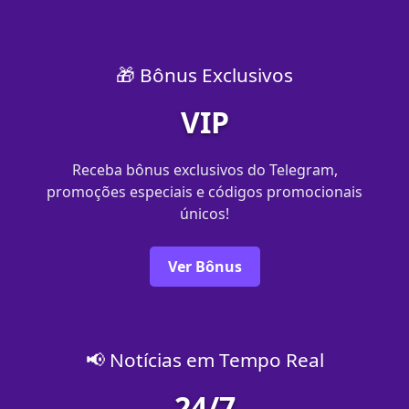
🎁 Bônus Exclusivos
VIP
Receba bônus exclusivos do Telegram,
promoções especiais e códigos promocionais
únicos!
Ver Bônus
📢 Notícias em Tempo Real
24/7