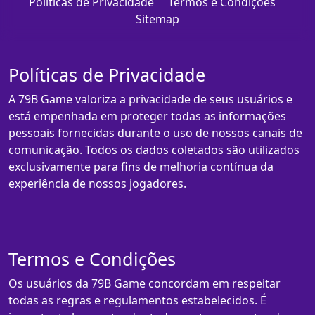
Políticas de Privacidade
Termos e Condições
Sitemap
Políticas de Privacidade
A 79B Game valoriza a privacidade de seus usuários e
está empenhada em proteger todas as informações
pessoais fornecidas durante o uso de nossos canais de
comunicação. Todos os dados coletados são utilizados
exclusivamente para fins de melhoria contínua da
experiência de nossos jogadores.
Termos e Condições
Os usuários da 79B Game concordam em respeitar
todas as regras e regulamentos estabelecidos. É