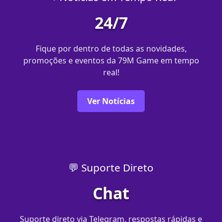
24/7
Fique por dentro de todas as novidades,
promoções e eventos da 79M Game em tempo
real!
Ver Notícias
💬 Suporte Direto
Chat
Suporte direto via Telegram, respostas rápidas e