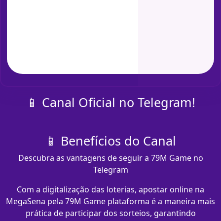
📱 Canal Oficial no Telegram!
📱 Benefícios do Canal
Descubra as vantagens de seguir a 79M Game no
Telegram
Com a digitalização das loterias, apostar online na
MegaSena pela 79M Game plataforma é a maneira mais
prática de participar dos sorteios, garantindo