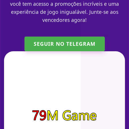
você tem acesso a promoções incríveis e uma
experiência de jogo inigualável. Junte-se aos
vencedores agora!
SEGUIR NO TELEGRAM