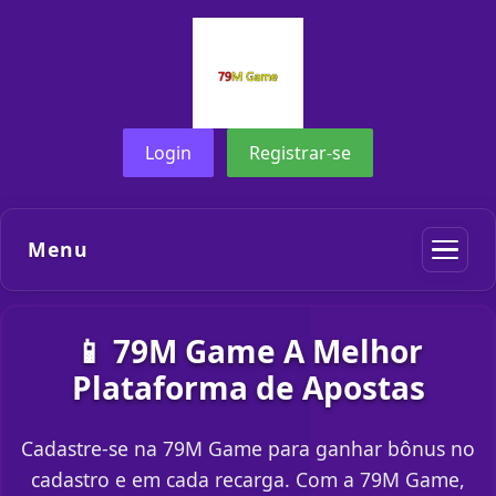
Login
Registrar-se
Menu
📱 79M Game A Melhor
Plataforma de Apostas
Cadastre-se na 79M Game para ganhar bônus no
cadastro e em cada recarga. Com a 79M Game,