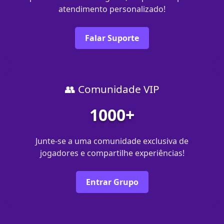
atendimento personalizado!
Falar Suporte
👥 Comunidade VIP
1000+
Junte-se a uma comunidade exclusiva de
jogadores e compartilhe experiências!
Entrar Grupo