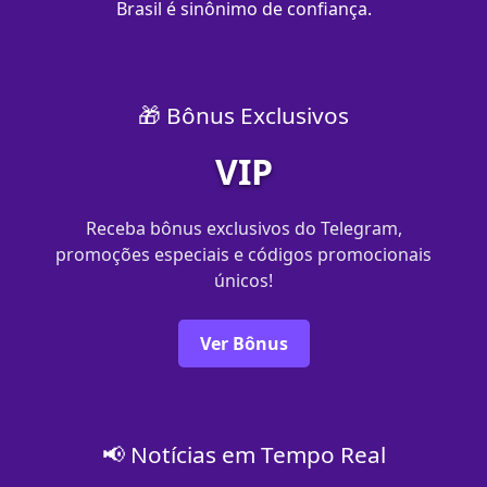
Brasil é sinônimo de confiança.
🎁 Bônus Exclusivos
VIP
Receba bônus exclusivos do Telegram,
promoções especiais e códigos promocionais
únicos!
Ver Bônus
📢 Notícias em Tempo Real