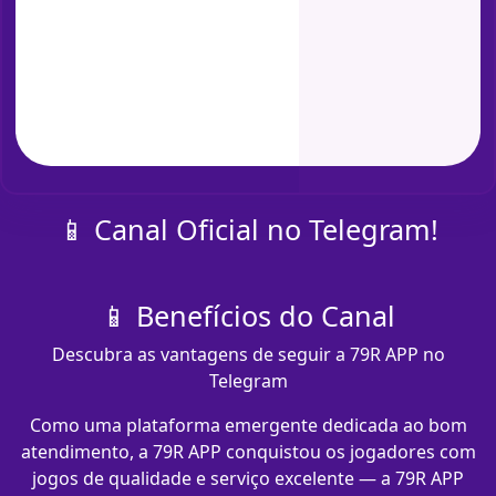
📱 Canal Oficial no Telegram!
📱 Benefícios do Canal
Descubra as vantagens de seguir a 79R APP no
Telegram
Como uma plataforma emergente dedicada ao bom
atendimento, a 79R APP conquistou os jogadores com
jogos de qualidade e serviço excelente — a 79R APP