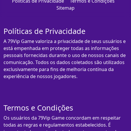
Políticas de Privacidade
Termos e Condições
Sitemap
Políticas de Privacidade
A 79Vip Game valoriza a privacidade de seus usuários e
está empenhada em proteger todas as informações
pessoais fornecidas durante o uso de nossos canais de
comunicação. Todos os dados coletados são utilizados
exclusivamente para fins de melhoria contínua da
experiência de nossos jogadores.
Termos e Condições
Os usuários da 79Vip Game concordam em respeitar
todas as regras e regulamentos estabelecidos. É