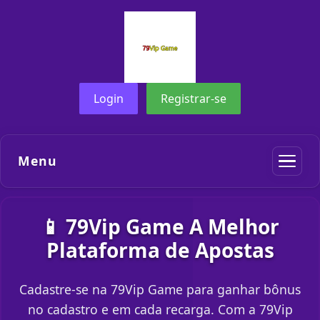
Login
Registrar-se
Menu
📱 79Vip Game A Melhor
Plataforma de Apostas
Cadastre-se na 79Vip Game para ganhar bônus
no cadastro e em cada recarga. Com a 79Vip