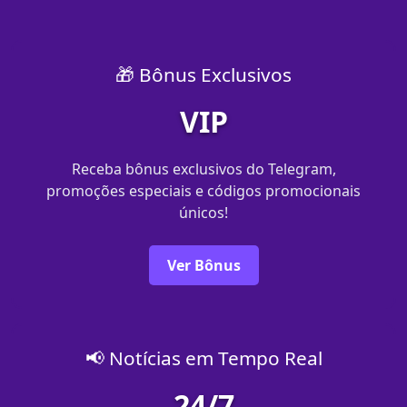
🎁 Bônus Exclusivos
VIP
Receba bônus exclusivos do Telegram,
promoções especiais e códigos promocionais
únicos!
Ver Bônus
📢 Notícias em Tempo Real
24/7