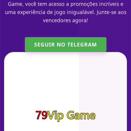
Game, você tem acesso a promoções incríveis e
uma experiência de jogo inigualável. Junte-se aos
vencedores agora!
SEGUIR NO TELEGRAM