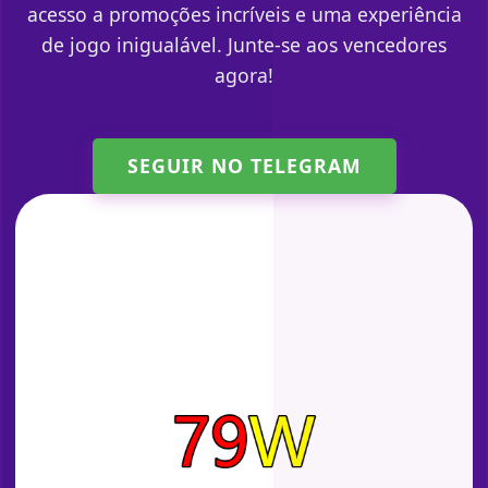
acesso a promoções incríveis e uma experiência
de jogo inigualável. Junte-se aos vencedores
agora!
SEGUIR NO TELEGRAM