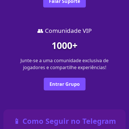
Falar Suporte
👥 Comunidade VIP
1000+
Junte-se a uma comunidade exclusiva de
jogadores e compartilhe experiências!
Entrar Grupo
📱 Como Seguir no Telegram