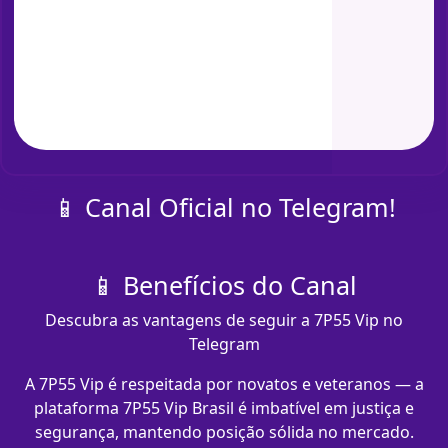
📱 Canal Oficial no Telegram!
📱 Benefícios do Canal
Descubra as vantagens de seguir a 7P55 Vip no
Telegram
A 7P55 Vip é respeitada por novatos e veteranos — a
plataforma 7P55 Vip Brasil é imbatível em justiça e
segurança, mantendo posição sólida no mercado.