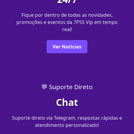
Fique por dentro de todas as novidades,
promoções e eventos da 7P55 Vip em tempo
real!
Ver Notícias
💬 Suporte Direto
Chat
Suporte direto via Telegram, respostas rápidas e
atendimento personalizado!