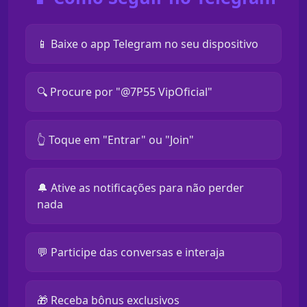
📱 Baixe o app Telegram no seu dispositivo
🔍 Procure por "@7P55 VipOficial"
👆 Toque em "Entrar" ou "Join"
🔔 Ative as notificações para não perder
nada
💬 Participe das conversas e interaja
🎁 Receba bônus exclusivos