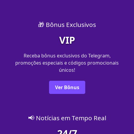
🎁 Bônus Exclusivos
VIP
Receba bônus exclusivos do Telegram,
promoções especiais e códigos promocionais
únicos!
Ver Bônus
📢 Notícias em Tempo Real
24/7