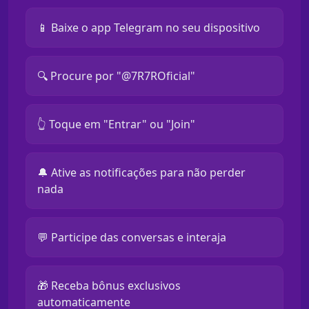
📱 Baixe o app Telegram no seu dispositivo
🔍 Procure por "@7R7ROficial"
👆 Toque em "Entrar" ou "Join"
🔔 Ative as notificações para não perder
nada
💬 Participe das conversas e interaja
🎁 Receba bônus exclusivos
automaticamente