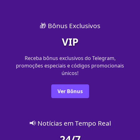
🎁 Bônus Exclusivos
VIP
Receba bônus exclusivos do Telegram,
promoções especiais e códigos promocionais
únicos!
Ver Bônus
📢 Notícias em Tempo Real
24/7