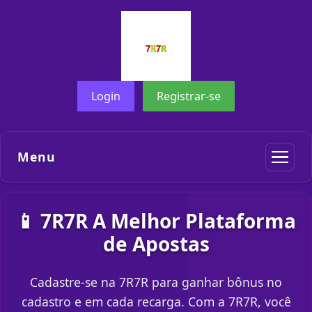
Login
Registrar-se
Menu
📱 7R7R A Melhor Plataforma
de Apostas
Cadastre-se na 7R7R para ganhar bônus no
cadastro e em cada recarga. Com a 7R7R, você