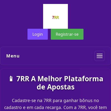
Login
Registrar-se
Menu
📱 7RR A Melhor Plataforma
de Apostas
Cadastre-se na 7RR para ganhar bônus no
cadastro e em cada recarga. Com a 7RR, você tem