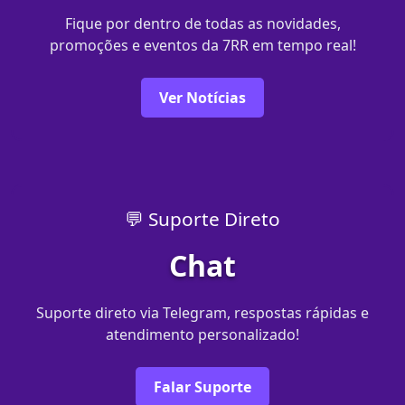
Fique por dentro de todas as novidades,
promoções e eventos da 7RR em tempo real!
Ver Notícias
💬 Suporte Direto
Chat
Suporte direto via Telegram, respostas rápidas e
atendimento personalizado!
Falar Suporte