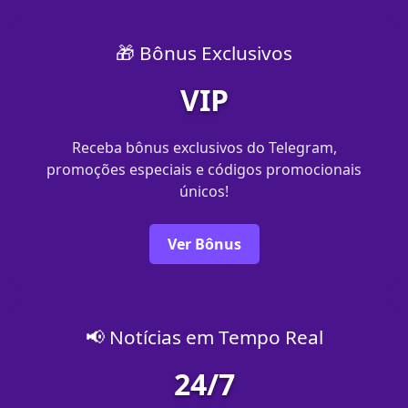
🎁 Bônus Exclusivos
VIP
Receba bônus exclusivos do Telegram,
promoções especiais e códigos promocionais
únicos!
Ver Bônus
📢 Notícias em Tempo Real
24/7